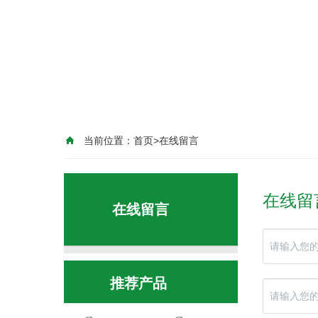
当前位置：
首页
>
在线留言
在线留
在线留言
推荐产品