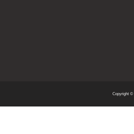
网站首页
公司简介
新闻中心
产品
公司简介
新闻中心
企业文化
公司动态
公司资质
行业动态
荣誉奖项
问题解答
员工风采
Copyrigh