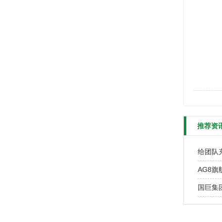
推荐资
给团队充
AG8旗
国巨集团